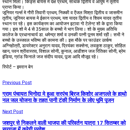
स्थान मिला। किड्स बायस में दक्ष प्रथम, सार्थक द्वितीय व आयुष ने तृतीय
प्राप्त किया।
जूनियर गर्ल्स मे गौरी तिवारी प्रथम, निक्की व ऐंजल मिश्रा द्वितीय व जासमीन
तृतीय, जूनियर बायस मे ईकान प्रथम, यश यादव द्वितीय व शिवम यादव तृतीय
स्थान पर रहे। इस कार्यक्रम का आयोजन इटावा गो टेलेन्ट शो के द्वारा किया
गया। इस शो मे 4 से 35साल के बच्चो ने भाग लिया। शो के मुख्य अतिथि
कालेज के प्रधानाचार्य डा. धमेन्द्र शर्मा व उनकी पत्नी पूनम शर्मा रही। सभी ने
बच्चो के उज्जवल भविष्य की कामना की। इस मौके पर फाउंडर उर्त्कष
अग्निहोत्री, डायरेक्टर अनुराग यादव, प्रियंका सक्सेना, लवकुश ठाकुर, सोहिल
खान, पवन श्रीवास्तव, विशाल सोनी, कुनाल, आडीशन जज रितिका सोनी, ब्रेम
इंडिया, ग्रांड फिनाले जज संदीप यादव, पूजा आदि मौजूद रहे।
रिपोर्ट – इमरान बेग
Previous Post
ग्राम पंचायत भिनोदा मे हुआ सरपंच ब्रिज किशोर अजगल्ले के हाथो
नल जल योजना के तहत पानी टंकी निर्माण के लोए भूमि पूजन
Next Post
जशपुर से निकलने वाली भाजपा की परिवर्तन यात्रा 17 सितम्बर को
सरगुजा में करेगी प्रवेश