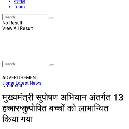
नॅशनल
Team
No Result
View All Result
ADVERTISEMENT
Home
Latest News
No Result
मुख्यमंत्री सुपोषण अभियान अंतर्गत 13
हजार कुपोषित बच्चों को लाभान्वित
View All Result
किया गया