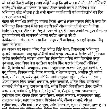
जीतने की तैयारी चाहिए। आगे उन्होंने कहा कि हमें जनता से वोट लेने की तैयारी
चाहिए और वोट आम जनता के साथ जीवंत संपर्क करने से मिलेगा। यदि
अंबिकापुर सीट जीतना है तो सभी भाजपा पदाधिकारी एवं कार्यकर्ताओं को दिन
रात एक करना पड़ेगा।
बैठक को संबोधित करते हुए भाजपा जिला अध्यक्ष ललन प्रताप सिंह ने कहा कि
अंबिकापुर विधानसभा में भाजपा पदाधिकारी और कार्यकर्ता संगठन के दिशा
निर्देश पर चुनाव जीतने के लिए जी जान से जुटे हैं। आगे उन्होंने सरगुजा में संपन्न
हुए कार्यक्रमों की जानकारी भाजपा प्रदेश अध्यक्ष को दी।
कार्यक्रम का संचालन भाजपा जिला महामंत्री अभिमन्यु गुप्ता एवं देवनाथ सिंह
पैकरा ने किया।
इस अवसर पर भाजपा वरिष्ठ नेता अनिल सिंह मेजर, विधानसभा अंबिकापुर
प्रभारी रामकृपाल साहू पूर्व ओबीसी मोर्चा प्रदेश अध्यक्ष अखिलेश सोनी, भाजपा
प्रदेश कार्यसमिति सदस्य भारत सिंह सिसोदिया वरिष्ठ नेता त्रिलोक कपूर
कुशवाहा, नगर निगम नेता प्रतिपक्ष प्रबोध मिंज, प्रशांत त्रिपाठी अंबिकेश
केसरी, विनोद हर्ष , राजकुमार बंसल, मंजूषा भगत अरुणा सिंह, फुलेश्वरी सिंह,
मधु चौदाहा, विकास पांडे, विजय व्यापारी, राधेश्याम ठाकुर, आलोक दुबे, मनोज
गुप्ता, संतोष दास, रूपेश दुबे, अभिषेक शर्मा, मधुसुदन शुक्ला, संजय अग्रवाल,
अजय प्रताप सिंह, राजेश अग्रवाल, मुनेश राजवाड़े, अनिल सिंह, रामकेश्वर
राजवाड़े, दिनेश साहू, रामप्रवेश पांडे, सर्वेश तिवारी, विश्वविजय तोमर, राजेंद्र
जयसवाल, मनीष सिंह, रिंकू वर्मा, छोटू थॉमस, शैलू सिंह, रमेश जायसवाल,
दुर्गाशंकर दास, दीपक तोमर, शरद सिन्हा, नकुल सोनकर, सत्यनारायण साहू,
रामलखन महंत, महेश जयसवाल, प्रियंका चौबे, नीलम रजवाड़े, अंशुल
श्रीवास्तव, संजीव वर्मा, पंकज गुप्ता, उमेश अग्रवाल, शुभम अग्रवाल, कृष्णकुमार