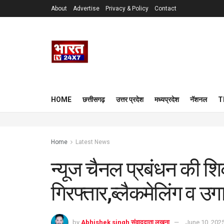
About
Advertise
Privacy & Policy
Contact
HOME
छत्तीसगढ़
उत्तर प्रदेश
मध्यप्रदेश
नॅशनल
T
Home
Latest News
न्यूज चैनल प्रबंधन की श
गिरफ्तार,ब्लैकमेलिंग व उ
by
Abhishek singh संवाददाता लखना
June 10, 202