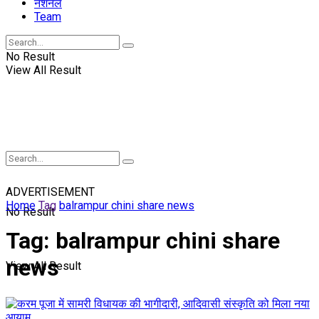
नॅशनल
Team
No Result
View All Result
ADVERTISEMENT
Home
Tag
balrampur chini share news
No Result
Tag:
balrampur chini share
news
View All Result