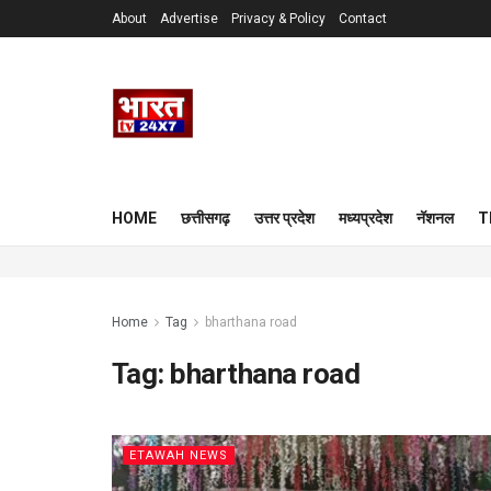
About
Advertise
Privacy & Policy
Contact
HOME
छत्तीसगढ़
उत्तर प्रदेश
मध्यप्रदेश
नॅशनल
T
Home
Tag
bharthana road
Tag:
bharthana road
ETAWAH NEWS