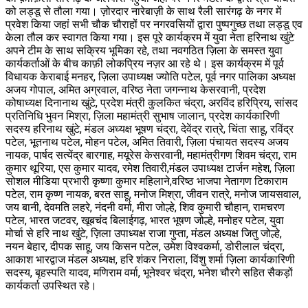
को लड्डू से तौला गया। ज़ोरदार नारेबाज़ी के साथ रैली सारंगढ़ के नगर में
प्रवेश किया जहां सभी चौक चौराहों पर नगरवसियों द्वारा पुष्पगुच्छ तथा लड्डू एव
केला तौल कर स्वागत किया गया। इस पूरे कार्यक्रम में युवा नेता हरिनाथ खुंटे
अपने टीम के साथ सक्रिय भूमिका रहे, तथा नवगठित ज़िला के समस्त युवा
कार्यकर्ताओं के बीच काफ़ी लोकप्रिय नज़र आ रहे थे। इस कार्यक्रम में पूर्व
विधायक केराबाई मनहर, ज़िला उपाध्यक्ष ज्योति पटेल, पूर्व नगर पालिका अध्यक्ष
अजय गोपाल, अमित अग्रवाल, वरिष्ठ नेता जगन्नाथ केसरवानी, प्रदेश
कोषाध्यक्ष दिनानाथ खुंटे, प्रदेश मंत्री कुलकित चंद्रा, अरविंद हरिप्रिय, सांसद
प्रतिनिधि भुवन मिश्रा, ज़िला महामंत्री सुभाष जालान, प्रदेश कार्यकारिणी
सदस्य हरिनाथ खुंटे, मंडल अध्यक्ष भूषण चंद्रा, देवेंद्र रात्रे, चिंता साहू, रविंद्र
पटेल, भूतनाथ पटेल, मोहन पटेल, अमित तिवारी, ज़िला पंचायत सदस्य अजय
नायक, पार्षद सत्येंद्र बारगाह, मयूरेस केसरवानी, महामंत्रीगण शिवम चंद्रा, राम
कुमार थूरिया, एस कुमार यादव, रमेश तिवारी,मंडल उपाध्यक्ष टार्जन महेश, ज़िला
सोशल मीडिया प्रभारी कृष्णा कुमार महिलाने,वरिष्ठ भाजपा नेतागण टिकाराम
पटेल, राम कृष्ण नायक, बरत साहू, मनोज मिश्रा, जीवन रात्रे, मनोज जायसवाल,
जय बानी, देवमति लहरे, नंदनी वर्मा, मीरा जोल्हे, शिव कुमारी चौहान, रामचरण
पटेल, भारत जटवर, खूबचंद बिलाईगढ़, भारत भूषण जोल्हे, मनोहर पटेल, युवा
मोर्चा से हरि नाथ खुंटे, ज़िला उपाध्यक्ष राजा गुप्ता, मंडल अध्यक्ष जितु जोल्हे,
नयन बेहार, दीपक साहू, जय किसन पटेल, उमेश विश्वकर्मा, डोरीलाल चंद्रा,
आकाश भारद्वाज मंडल अध्यक्ष, हरि शंकर निराला, विंशु शर्मा ज़िला कार्यकारिणी
सदस्य, बृहस्पति यादव, मणिराम वर्मा, भूनेश्वर चंद्रा, भनेश चौरगे सहित सैकड़ों
कार्यकर्ता उपस्थित रहे।