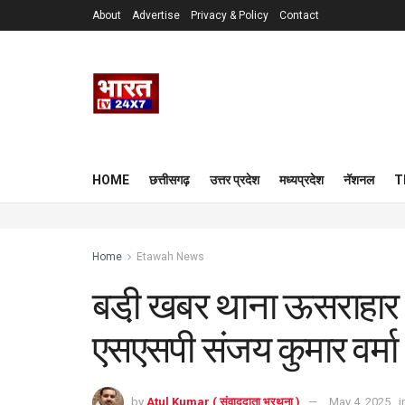
About
Advertise
Privacy & Policy
Contact
HOME
छत्तीसगढ़
उत्तर प्रदेश
मध्यप्रदेश
नॅशनल
T
Home
Etawah News
बडी़ खबर थाना ऊसराहार प
एसएसपी संजय कुमार वर्मा
by
Atul Kumar ( संवाददाता भरथना )
May 4, 2025
i