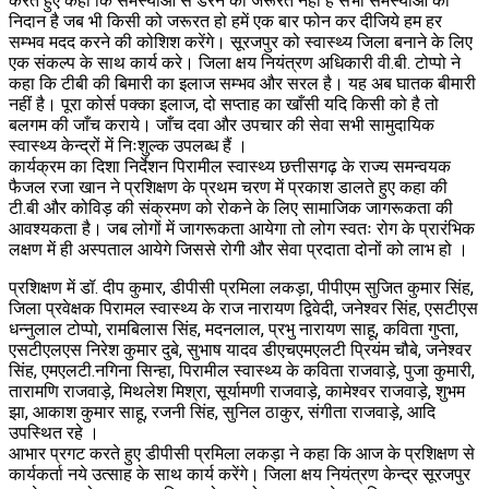
करते हुए कहा कि समस्याओं से डरने की जरूरत नहीं है सभी समस्याओं का
निदान है जब भी किसी को जरूरत हो हमें एक बार फोन कर दीजिये हम हर
सम्भव मदद करने की कोशिश करेंगे। सूरजपुर को स्वास्थ्य जिला बनाने के लिए
एक संकल्प के साथ कार्य करे। जिला क्षय नियंत्रण अधिकारी वी.बी. टोप्पो ने
कहा कि टीबी की बिमारी का इलाज सम्भव और सरल है। यह अब घातक बीमारी
नहीं है। पूरा कोर्स पक्का इलाज, दो सप्ताह का खाँसी यदि किसी को है तो
बलगम की जाँच कराये। जाँच दवा और उपचार की सेवा सभी सामुदायिक
स्वास्थ्य केन्द्रों में निःशुल्क उपलब्ध हैं ।
कार्यक्रम का दिशा निर्देशन पिरामील स्वास्थ्य छत्तीसगढ़ के राज्य समन्वयक
फैजल रजा खान ने प्रशिक्षण के प्रथम चरण में प्रकाश डालते हुए कहा की
टी.बी और कोविड़ की संक्रमण को रोकने के लिए सामाजिक जागरूकता की
आवश्यकता है। जब लोगों में जागरूकता आयेगा तो लोग स्वतः रोग के प्रारंभिक
लक्षण में ही अस्पताल आयेगे जिससे रोगी और सेवा प्रदाता दोनों को लाभ हो ।
प्रशिक्षण में डॉ. दीप कुमार, डीपीसी प्रमिला लकड़ा, पीपीएम सुजित कुमार सिंह,
जिला प्रवेक्षक पिरामल स्वास्थ्य के राज नारायण द्विवेदी, जनेश्वर सिंह, एसटीएस
धन्नुलाल टोप्पो, रामबिलास सिंह, मदनलाल, प्रभु नारायण साहू, कविता गुप्ता,
एसटीएलएस निरेश कुमार दुबे, सुभाष यादव डीएचएमएलटी प्रियंम चौबे, जनेश्वर
सिंह, एमएलटी.नगिना सिन्हा, पिरामील स्वास्थ्य के कविता राजवाड़े, पुजा कुमारी,
तारामणि राजवाड़े, मिथलेश मिश्रा, सूर्यामणी राजवाड़े, कामेश्वर राजवाड़े, शुभम
झा, आकाश कुमार साहू, रजनी सिंह, सुनिल ठाकुर, संगीता राजवाड़े, आदि
उपस्थित रहे ।
आभार प्रगट करते हुए डीपीसी प्रमिला लकड़ा ने कहा कि आज के प्रशिक्षण से
कार्यकर्ता नये उत्साह के साथ कार्य करेंगे। जिला क्षय नियंत्रण केन्द्र सूरजपुर