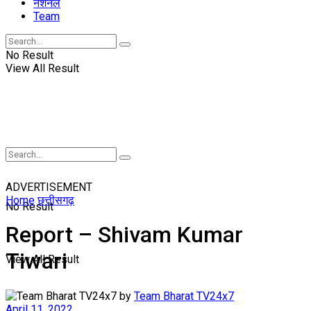
नॅशनल
Team
No Result
View All Result
ADVERTISEMENT
Home
छत्तीसगढ़
No Result
Report – Shivam Kumar
Tiwari
View All Result
by
Team Bharat TV24x7
April 11, 2022