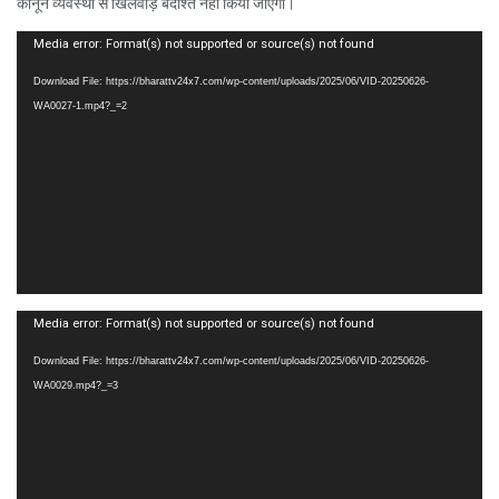
कानून व्यवस्था से खिलवाड़ बर्दाश्त नहीं किया जाएगा।
Video
Media error: Format(s) not supported or source(s) not found
Player
Download File: https://bharattv24x7.com/wp-content/uploads/2025/06/VID-20250626-
WA0027-1.mp4?_=2
Video
Media error: Format(s) not supported or source(s) not found
Player
Download File: https://bharattv24x7.com/wp-content/uploads/2025/06/VID-20250626-
WA0029.mp4?_=3