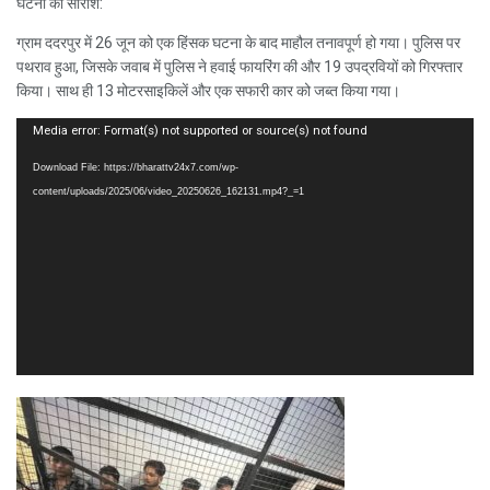
घटना का सारांश:
ग्राम ददरपुर में 26 जून को एक हिंसक घटना के बाद माहौल तनावपूर्ण हो गया। पुलिस पर
पथराव हुआ, जिसके जवाब में पुलिस ने हवाई फायरिंग की और 19 उपद्रवियों को गिरफ्तार
किया। साथ ही 13 मोटरसाइकिलें और एक सफारी कार को जब्त किया गया।
Video
Media error: Format(s) not supported or source(s) not found
Player
Download File: https://bharattv24x7.com/wp-
content/uploads/2025/06/video_20250626_162131.mp4?_=1