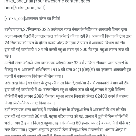
[mks_one_half]Your awesome content goes
here[/mks_one_half]
[/mks_col]आत्माराम पटेल का रिपोर्ट
बलौदाबाजार,27सितम्बर2022/कलेक्टर रजत बंसल के निर्देश पर आबकारी विभाग द्वारा
अलग-अलग क्षेत्रों में लगातार गश्त एवं कार्रवाई की जा रही है। आबकारी विभाग की टीम द्वारा
24 सितम्बर को गस्त के दौरान पलारी क्षेत्र के ग्राम टीपावन में आबकारी विभाग की टीम
द्वारा की गई कार्यवाही 4.2 ब.ली कच्ची महुआ शराब एवं 200 कि.ग्रा. महुआ लाहन जप्त की
गई।
आरोपी संतन कोशले पिता जनक राम कोशले उम्र 33 वर्ष साकिन टीपावन थाना पलारी के
विरूद्ध छ.ग. आबकारी अधिनियम 1915 की धारा 34(1)(क)(च) का प्रकरण आबकारी वृत
पलारी में कायम कर विवेचना में लिया गया।
उसी तरह बिलाईगढ़ क्षेत्र के टुण्ड्ररी नाला किनारे,सबरिया डेरा में आबकारी विभाग की टीम
द्वारा की गई कार्यवाही में 35 बल्क लीटर महुआ मदिरा जप्त की गई,तालाब में डूबी विभिन्न
बोरियों में भरी लगभग 2080 कि.ग्रा. महुआ लाहन जिसकी कीमत 62400 रुपये है बरामद
किया जिसे मौके पर नष्ट किया गया।
इसी तरह एक अन्य कार्रवाई में सरसीवां क्षेत्र के छीरचुआ डेरा में आबकारी विभाग की टीम
द्वारा की गई कार्यवाही 80 ब.ली. महुआ मदिरा जप्त की गई, तालाब में डूबी विभिन्न बोरियों में
भरी लगभग 2 हजार कि.ग्रा.महुआ लाहन की कीमत 60 हजार रूपए है बरामद जिसे मौके पर
नष्ट किया गया। सूचना अनुसार टुण्ड्ररी डेरा,छीरचुआ डेरा से सरसीवां, भटगांव क्षेत्रों में