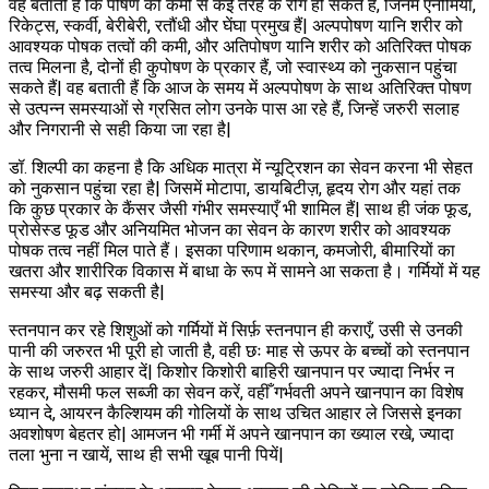
वह बताती हैं कि पोषण की कमी से कई तरह के रोग हो सकते हैं, जिनमें एनीमिया,
रिकेट्स, स्कर्वी, बेरीबेरी, रतौंधी और घेंघा प्रमुख हैं| अल्पपोषण यानि शरीर को
आवश्यक पोषक तत्वों की कमी, और अतिपोषण यानि शरीर को अतिरिक्त पोषक
तत्व मिलना है, दोनों ही कुपोषण के प्रकार हैं, जो स्वास्थ्य को नुकसान पहुंचा
सकते हैं| वह बताती हैं कि आज के समय में अल्पपोषण के साथ अतिरिक्त पोषण
से उत्पन्न समस्याओं से ग्रसित लोग उनके पास आ रहे हैं, जिन्हें जरुरी सलाह
और निगरानी से सही किया जा रहा है|
डॉ. शिल्पी का कहना है कि अधिक मात्रा में न्यूट्रिशन का सेवन करना भी सेहत
को नुकसान पहुंचा रहा है| जिसमें मोटापा, डायबिटीज़, हृदय रोग और यहां तक
कि कुछ प्रकार के कैंसर जैसी गंभीर समस्याएँ भी शामिल हैं| साथ ही जंक फूड,
प्रोसेस्ड फूड और अनियमित भोजन का सेवन के कारण शरीर को आवश्यक
पोषक तत्व नहीं मिल पाते हैं। इसका परिणाम थकान, कमजोरी, बीमारियों का
खतरा और शारीरिक विकास में बाधा के रूप में सामने आ सकता है। गर्मियों में यह
समस्या और बढ़ सकती है|
स्तनपान कर रहे शिशुओं को गर्मियों में सिर्फ़ स्तनपान ही कराएँ, उसी से उनकी
पानी की जरुरत भी पूरी हो जाती है, वही छः माह से ऊपर के बच्चों को स्तनपान
के साथ जरुरी आहार दें| किशोर किशोरी बाहिरी खानपान पर ज्यादा निर्भर न
रहकर, मौसमी फल सब्जी का सेवन करें, वहीँ गर्भवती अपने खानपान का विशेष
ध्यान दे, आयरन कैल्शियम की गोलियों के साथ उचित आहार ले जिससे इनका
अवशोषण बेहतर हो| आमजन भी गर्मी में अपने खानपान का ख्याल रखे, ज्यादा
तला भुना न खायें, साथ ही सभी खूब पानी पियें|