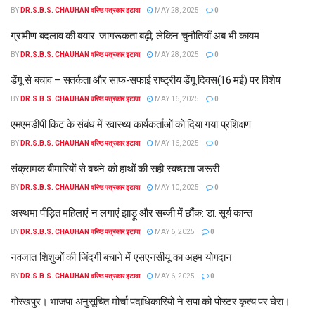
BY
DR.S.B.S. CHAUHAN वरिष्ठ पत्रकार इटावा
MAY 28, 2025
0
ग्रामीण बदलाव की बयार: जागरूकता बढ़ी, लेकिन चुनौतियाँ अब भी कायम
BY
DR.S.B.S. CHAUHAN वरिष्ठ पत्रकार इटावा
MAY 28, 2025
0
डेंगू से बचाव – सतर्कता और साफ-सफाई राष्ट्रीय डेंगू दिवस(16 मई) पर विशेष
BY
DR.S.B.S. CHAUHAN वरिष्ठ पत्रकार इटावा
MAY 16, 2025
0
एमएमडीपी किट के संबंध में स्वास्थ्य कार्यकर्ताओं को दिया गया प्रशिक्षण
BY
DR.S.B.S. CHAUHAN वरिष्ठ पत्रकार इटावा
MAY 16, 2025
0
संक्रामक बीमारियों से बचने को हाथों की सही स्वच्छता जरूरी
BY
DR.S.B.S. CHAUHAN वरिष्ठ पत्रकार इटावा
MAY 10, 2025
0
अस्थमा पीड़ित महिलाएं न लगाएं झाड़ू और सब्जी में छौंक: डा. सूर्य कान्त
BY
DR.S.B.S. CHAUHAN वरिष्ठ पत्रकार इटावा
MAY 6, 2025
0
नवजात शिशुओं की जिंदगी बचाने में एसएनसीयू का अहम योगदान
BY
DR.S.B.S. CHAUHAN वरिष्ठ पत्रकार इटावा
MAY 6, 2025
0
गोरखपुर। भाजपा अनुसूचित मोर्चा पदाधिकारियों ने सपा को पोस्टर कृत्य पर घेरा।