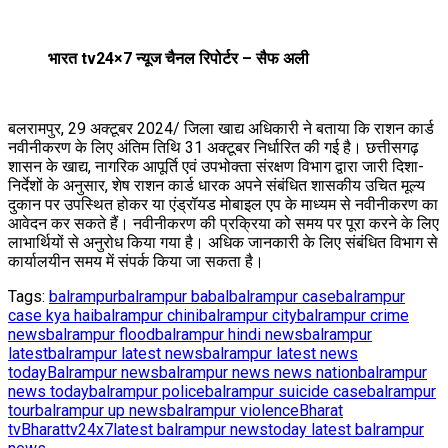
भारत tv24×7 न्यूज चैनल रिपोर्टर – सैफ अली
बलरामपुर, 29 अक्टूबर 2024/ जिला खाद्य अधिकारी ने बताया कि राशन कार्ड
नवीनीकरण के लिए अंतिम तिथि 31 अक्टूबर निर्धारित की गई है। छत्तीसगढ़
शासन के खाद्य, नागरिक आपूर्ति एवं उपभोक्ता संरक्षण विभाग द्वारा जारी दिशा-
निर्देशों के अनुसार, शेष राशन कार्ड धारक अपने संबंधित शासकीय उचित मूल्य
दुकान पर उपस्थित होकर या एंड्रॉयड मोबाइल एप के माध्यम से नवीनीकरण का
आवेदन कर सकते हैं। नवीनीकरण की प्रक्रिया को समय पर पूरा करने के लिए
लाभार्थियों से अनुरोध किया गया है। अधिक जानकारी के लिए संबंधित विभाग से
कार्यालयीन समय में संपर्क किया जा सकता है।
Tags:
balrampur
balrampur babal
balrampur case
balrampur
case kya hai
balrampur chini
balrampur city
balrampur crime
news
balrampur flood
balrampur hindi news
balrampur
latest
balrampur latest news
balrampur latest news
today
Balrampur news
balrampur news news nation
balrampur
news today
balrampur police
balrampur suicide case
balrampur
tour
balrampur up news
balrampur violence
Bharat
tv
Bharattv24x7
latest balrampur news
today latest balrampur