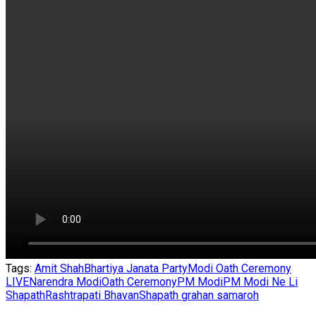
Tags:
Amit Shah
Bhartiya Janata Party
Modi Oath Ceremony
LIVE
Narendra Modi
Oath Ceremony
PM Modi
PM Modi Ne Li
Shapath
Rashtrapati Bhavan
Shapath grahan samaroh