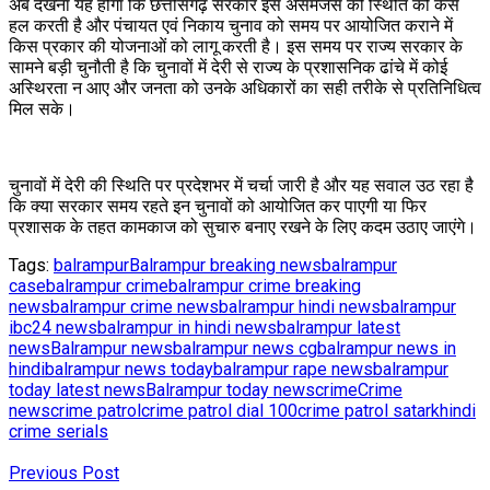
अब देखना यह होगा कि छत्तीसगढ़ सरकार इस असमंजस की स्थिति को कैसे
हल करती है और पंचायत एवं निकाय चुनाव को समय पर आयोजित कराने में
किस प्रकार की योजनाओं को लागू करती है। इस समय पर राज्य सरकार के
सामने बड़ी चुनौती है कि चुनावों में देरी से राज्य के प्रशासनिक ढांचे में कोई
अस्थिरता न आए और जनता को उनके अधिकारों का सही तरीके से प्रतिनिधित्व
मिल सके।
चुनावों में देरी की स्थिति पर प्रदेशभर में चर्चा जारी है और यह सवाल उठ रहा है
कि क्या सरकार समय रहते इन चुनावों को आयोजित कर पाएगी या फिर
प्रशासक के तहत कामकाज को सुचारु बनाए रखने के लिए कदम उठाए जाएंगे।
Tags:
balrampur
Balrampur breaking news
balrampur
case
balrampur crime
balrampur crime breaking
news
balrampur crime news
balrampur hindi news
balrampur
ibc24 news
balrampur in hindi news
balrampur latest
news
Balrampur news
balrampur news cg
balrampur news in
hindi
balrampur news today
balrampur rape news
balrampur
today latest news
Balrampur today news
crime
Crime
news
crime patrol
crime patrol dial 100
crime patrol satark
hindi
crime serials
Previous Post