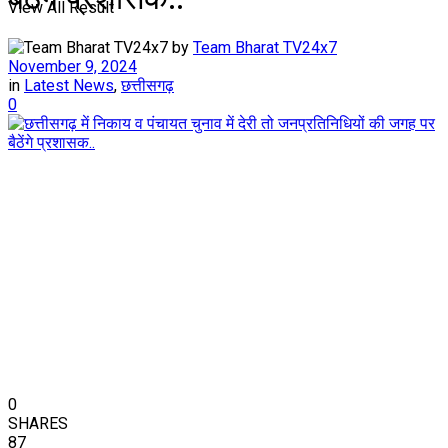
View All Result
by
Team Bharat TV24x7
November 9, 2024
in
Latest News
,
छत्तीसगढ़
0
0
SHARES
87