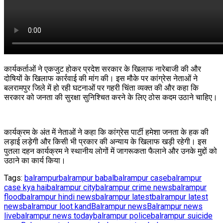
कार्यकर्ताओं ने एकजुट होकर प्रदेश सरकार के खिलाफ नारेबाजी की और
दोषियों के खिलाफ कार्रवाई की मांग की। इस मौके पर कांग्रेस नेताओं ने
बलरामपुर जिले में हो रही घटनाओं पर गहरी चिंता व्यक्त की और कहा कि
सरकार को जनता की सुरक्षा सुनिश्चित करने के लिए ठोस कदम उठाने चाहिए।
कार्यक्रम के अंत में नेताओं ने कहा कि कांग्रेस पार्टी हमेशा जनता के हक की
लड़ाई लड़ेगी और किसी भी प्रकार की अन्याय के खिलाफ खड़ी रहेगी। इस
पुतला दहन कार्यक्रम ने स्थानीय लोगों में जागरूकता फैलाने और उनके मुद्दों को
उठाने का कार्य किया।
Tags:
balrampur
balrampur babal
balrampur case
balrampur
case kya hai
balrampur city
balrampur crime news
balrampur
flood
balrampur hindi news
balrampur latest
balrampur latest
news
balrampur loot kand
Balrampur news
Balrampur news
live
balrampur news today
balrampur police
balrampur suicide